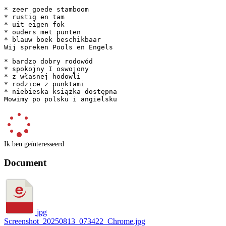
* zeer goede stamboom

* rustig en tam

* uit eigen fok

* ouders met punten

* blauw boek beschikbaar

Wij spreken Pools en Engels
* bardzo dobry rodowód 

* spokojny I oswojony 

* z własnej hodowli 

* rodzice z punktami 

* niebieska książka dostępna 

Mowimy po polsku i angielsku
Ik ben geïnteresseerd
Document
jpg
Screenshot_20250813_073422_Chrome.jpg