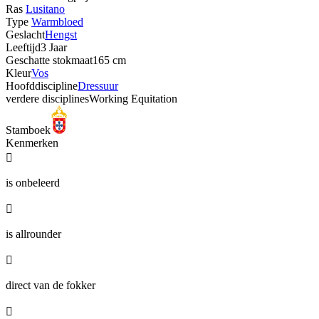
Ras
Lusitano
Type
Warmbloed
Geslacht
Hengst
Leeftijd
3 Jaar
Geschatte stokmaat
165 cm
Kleur
Vos
Hoofddiscipline
Dressuur
verdere disciplines
Working Equitation
Stamboek
Kenmerken

is onbeleerd

is allrounder

direct van de fokker
