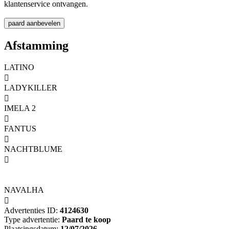
klantenservice ontvangen.
Afstamming
LATINO

LADYKILLER

IMELA 2

FANTUS

NACHTBLUME

NAVALHA

Advertenties ID:
4124630
Type advertentie:
Paard te koop
Plaatsingsdatum:
12/07/2026