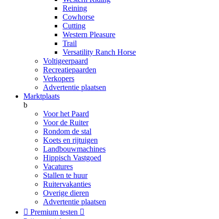
Reining
Cowhorse
Cutting
Western Pleasure
Trail
Versatility Ranch Horse
Voltigeerpaard
Recreatiepaarden
Verkopers
Advertentie plaatsen
Marktplaats
b
Voor het Paard
Voor de Ruiter
Rondom de stal
Koets en rijtuigen
Landbouwmachines
Hippisch Vastgoed
Vacatures
Stallen te huur
Ruitervakanties
Overige dieren
Advertentie plaatsen

Premium testen
