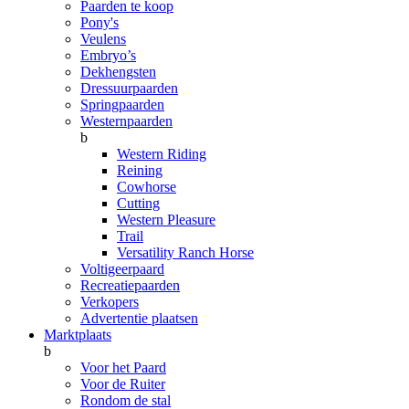
Paarden te koop
Pony's
Veulens
Embryo’s
Dekhengsten
Dressuurpaarden
Springpaarden
Westernpaarden
b
Western Riding
Reining
Cowhorse
Cutting
Western Pleasure
Trail
Versatility Ranch Horse
Voltigeerpaard
Recreatiepaarden
Verkopers
Advertentie plaatsen
Marktplaats
b
Voor het Paard
Voor de Ruiter
Rondom de stal