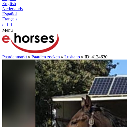
English
Nederlands
Español
Français
c


Menu
Paardenmarkt
»
Paarden zoeken
»
Lusitano
» ID: 4124630