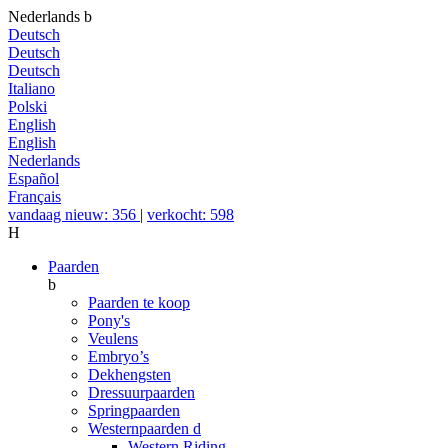
Nederlands
b
Deutsch
Deutsch
Deutsch
Italiano
Polski
English
English
Nederlands
Español
Français
vandaag nieuw: 356
|
verkocht: 598
H
Paarden
b
Paarden te koop
Pony's
Veulens
Embryo’s
Dekhengsten
Dressuurpaarden
Springpaarden
Westernpaarden
d
Western Riding