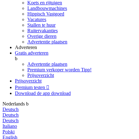
Koets en rijtuigen
Landbouwmachines
Hippisch Vastgoed
Vacatures
Stallen te huur
Ruitervakanties
Overige dieren
Advertentie plaatsen
Adverteren
Gratis adverteren
b
Advertentie plaatsen
Premium verkoper worden
Tipp!
Prijsoverzicht
Prijsoverzicht
Premium testen

Download de app
download
Nederlands
b
Deutsch
Deutsch
Deutsch
Italiano
Polski
English