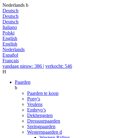
Nederlands
b
Deutsch
Deutsch
Deutsch
Italiano
Polski
English
English
Nederlands
Español
Français
vandaag nieuw: 386
|
verkocht: 546
H
Paarden
b
Paarden te koop
Pony's
Veulens
Embryo’s
Dekhengsten
Dressuurpaarden
Springpaarden
Westernpaarden
d
Western Riding