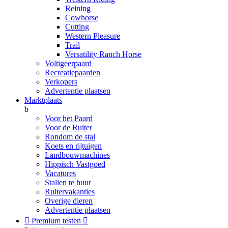
Reining
Cowhorse
Cutting
Western Pleasure
Trail
Versatility Ranch Horse
Voltigeerpaard
Recreatiepaarden
Verkopers
Advertentie plaatsen
Marktplaats
b
Voor het Paard
Voor de Ruiter
Rondom de stal
Koets en rijtuigen
Landbouwmachines
Hippisch Vastgoed
Vacatures
Stallen te huur
Ruitervakanties
Overige dieren
Advertentie plaatsen

Premium testen
