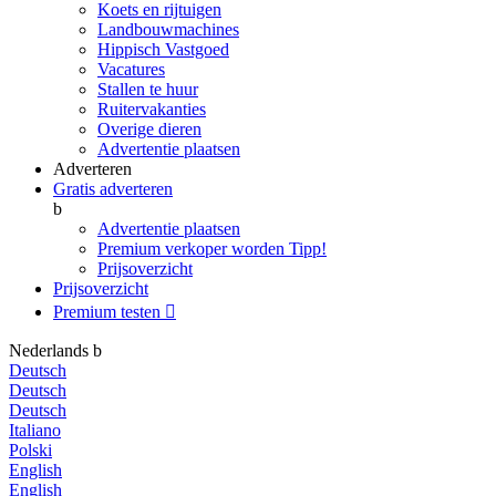
Koets en rijtuigen
Landbouwmachines
Hippisch Vastgoed
Vacatures
Stallen te huur
Ruitervakanties
Overige dieren
Advertentie plaatsen
Adverteren
Gratis adverteren
b
Advertentie plaatsen
Premium verkoper worden
Tipp!
Prijsoverzicht
Prijsoverzicht
Premium testen

Nederlands
b
Deutsch
Deutsch
Deutsch
Italiano
Polski
English
English