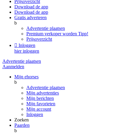
Prijsoverzicht
Download de app
Download de app
Gratis adverteren
b
Advertentie plaatsen
Premium verkoper worden
Tipp!
Prijsoverzicht

Inloggen
hier inloggen
Advertentie plaatsen
Aanmelden
Mijn ehorses
b
Advertentie plaatsen
Mijn advertenties
Mijn berichten
Mijn favorieten
Mijn account
Inloggen
Zoeken
Paarden
b