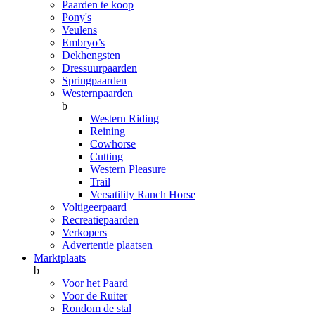
Paarden te koop
Pony's
Veulens
Embryo’s
Dekhengsten
Dressuurpaarden
Springpaarden
Westernpaarden
b
Western Riding
Reining
Cowhorse
Cutting
Western Pleasure
Trail
Versatility Ranch Horse
Voltigeerpaard
Recreatiepaarden
Verkopers
Advertentie plaatsen
Marktplaats
b
Voor het Paard
Voor de Ruiter
Rondom de stal