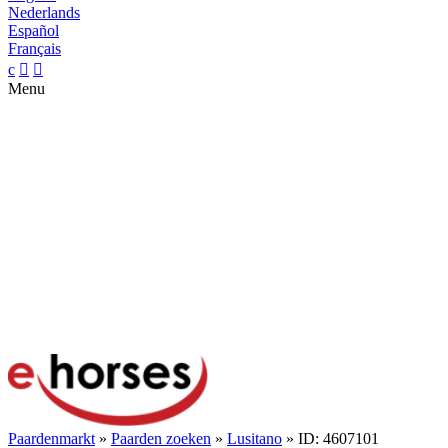
Nederlands
Español
Français
c


Menu
Paardenmarkt
»
Paarden zoeken
»
Lusitano
» ID: 4607101