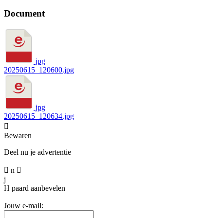
Document
jpg
20250615_120600.jpg
jpg
20250615_120634.jpg

Bewaren
Deel nu je advertentie

n

j
H
paard aanbevelen
Jouw e-mail: