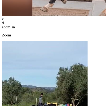
c
d
zoom_in
Zoom