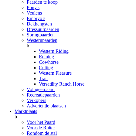
Paarden te koop
Pony's
Veulens
Embryo’s
Dekhengsten
Dressuurpaarden
Springpaarden
Westernpaarden
b
Western Riding
Reining
Cowhorse
Cutting
Western Pleasure
Trail
Versatility Ranch Horse
Voltigeerpaard
Recreatiepaarden
Verkopers
Advertentie plaatsen
Marktplaats
b
Voor het Paard
Voor de Ruiter
Rondom de stal