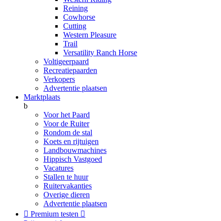
Reining
Cowhorse
Cutting
Western Pleasure
Trail
Versatility Ranch Horse
Voltigeerpaard
Recreatiepaarden
Verkopers
Advertentie plaatsen
Marktplaats
b
Voor het Paard
Voor de Ruiter
Rondom de stal
Koets en rijtuigen
Landbouwmachines
Hippisch Vastgoed
Vacatures
Stallen te huur
Ruitervakanties
Overige dieren
Advertentie plaatsen

Premium testen
