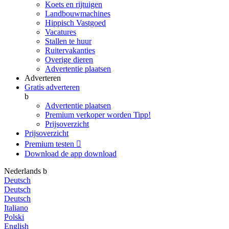
Koets en rijtuigen
Landbouwmachines
Hippisch Vastgoed
Vacatures
Stallen te huur
Ruitervakanties
Overige dieren
Advertentie plaatsen
Adverteren
Gratis adverteren
b
Advertentie plaatsen
Premium verkoper worden
Tipp!
Prijsoverzicht
Prijsoverzicht
Premium testen

Download de app
download
Nederlands
b
Deutsch
Deutsch
Deutsch
Italiano
Polski
English