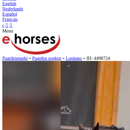
English
Nederlands
Español
Français
c


Menu
Paardenmarkt
»
Paarden zoeken
»
Lusitano
» ID: 4498724