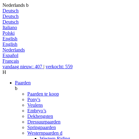
Nederlands
b
Deutsch
Deutsch
Deutsch
Italiano
Polski
English
English
Nederlands
Español
Français
vandaag nieuw: 407
|
verkocht: 559
H
Paarden
b
Paarden te koop
Pony's
Veulens
Embryo’s
Dekhengsten
Dressuurpaarden
Springpaarden
Westernpaarden
d
Western Riding