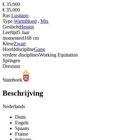
€ 35.000
€ 35.000
Ras
Lusitano
Type
Warmbloed
,
Mix
Geslacht
Hengst
Leeftijd
5 Jaar
momenteel
168 cm
Kleur
Zwart
Hoofddiscipline
Gang
verdere disciplines
Working Equitation
Springen
Dressuur
Stamboek
Beschrijving
Nederlands
Duits
Engels
Spaans
Franse
Italiaans