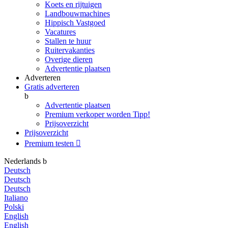
Koets en rijtuigen
Landbouwmachines
Hippisch Vastgoed
Vacatures
Stallen te huur
Ruitervakanties
Overige dieren
Advertentie plaatsen
Adverteren
Gratis adverteren
b
Advertentie plaatsen
Premium verkoper worden
Tipp!
Prijsoverzicht
Prijsoverzicht
Premium testen

Nederlands
b
Deutsch
Deutsch
Deutsch
Italiano
Polski
English
English