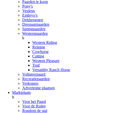
Paarden te koop
Pony's
Veulens
Embryo’s
Dekhengsten
Dressuurpaarden
Springpaarden
Westernpaarden
b
Western Riding
Reining
Cowhorse
Cutting
Western Pleasure
Trail
Versatility Ranch Horse
Voltigeerpaard
Recreatiepaarden
Verkopers
Advertentie plaatsen
Marktplaats
b
Voor het Paard
Voor de Ruiter
Rondom de stal