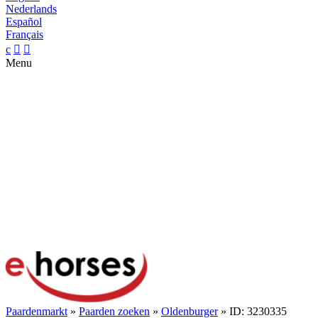
Nederlands
Español
Français
c


Menu
Paardenmarkt
»
Paarden zoeken
»
Oldenburger
» ID: 3230335