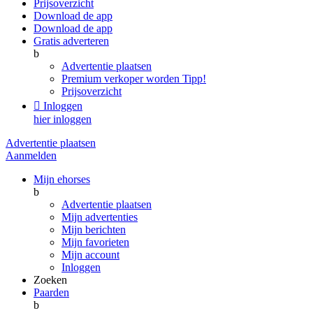
Prijsoverzicht
Download de app
Download de app
Gratis adverteren
b
Advertentie plaatsen
Premium verkoper worden
Tipp!
Prijsoverzicht

Inloggen
hier inloggen
Advertentie plaatsen
Aanmelden
Mijn ehorses
b
Advertentie plaatsen
Mijn advertenties
Mijn berichten
Mijn favorieten
Mijn account
Inloggen
Zoeken
Paarden
b