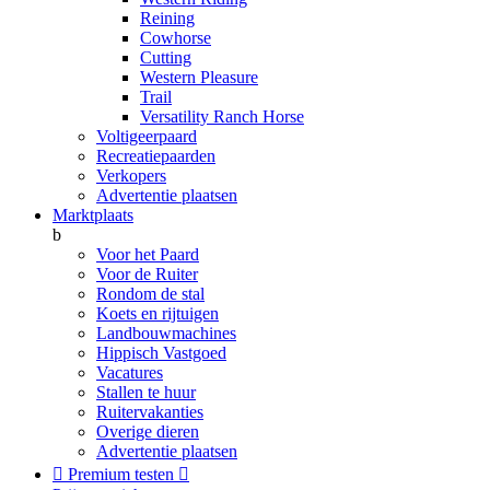
Reining
Cowhorse
Cutting
Western Pleasure
Trail
Versatility Ranch Horse
Voltigeerpaard
Recreatiepaarden
Verkopers
Advertentie plaatsen
Marktplaats
b
Voor het Paard
Voor de Ruiter
Rondom de stal
Koets en rijtuigen
Landbouwmachines
Hippisch Vastgoed
Vacatures
Stallen te huur
Ruitervakanties
Overige dieren
Advertentie plaatsen

Premium testen
