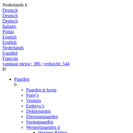
Nederlands
b
Deutsch
Deutsch
Deutsch
Italiano
Polski
English
English
Nederlands
Español
Français
vandaag nieuw: 386
|
verkocht: 544
H
Paarden
b
Paarden te koop
Pony's
Veulens
Embryo’s
Dekhengsten
Dressuurpaarden
Springpaarden
Westernpaarden
d
Western Riding