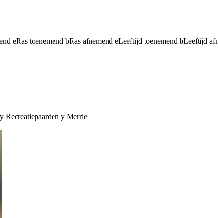
mend
e
Ras toenemend
b
Ras afnemend
e
Leeftijd toenemend
b
Leeftijd a
y
Recreatiepaarden
y
Merrie