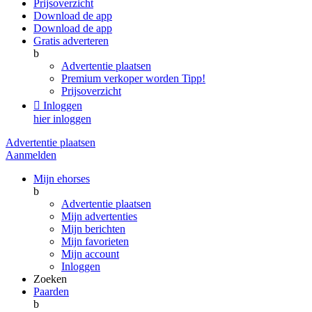
Prijsoverzicht
Download de app
Download de app
Gratis adverteren
b
Advertentie plaatsen
Premium verkoper worden
Tipp!
Prijsoverzicht

Inloggen
hier inloggen
Advertentie plaatsen
Aanmelden
Mijn ehorses
b
Advertentie plaatsen
Mijn advertenties
Mijn berichten
Mijn favorieten
Mijn account
Inloggen
Zoeken
Paarden
b