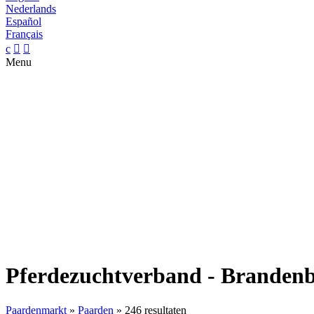
Nederlands
Español
Français
c


Menu
Pferdezuchtverband - Brandenb
Paardenmarkt
»
Paarden
»
246 resultaten