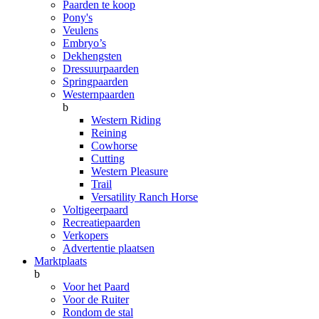
Paarden te koop
Pony's
Veulens
Embryo’s
Dekhengsten
Dressuurpaarden
Springpaarden
Westernpaarden
b
Western Riding
Reining
Cowhorse
Cutting
Western Pleasure
Trail
Versatility Ranch Horse
Voltigeerpaard
Recreatiepaarden
Verkopers
Advertentie plaatsen
Marktplaats
b
Voor het Paard
Voor de Ruiter
Rondom de stal