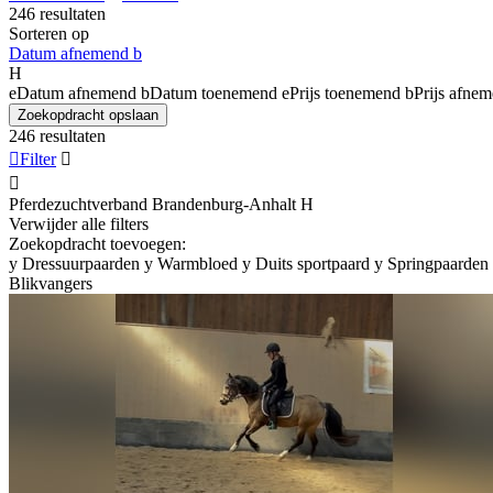
246 resultaten
Sorteren op
Datum afnemend
b
H
e
Datum afnemend
b
Datum toenemend
e
Prijs toenemend
b
Prijs afne
Zoekopdracht opslaan
246 resultaten

Filter


Pferdezuchtverband Brandenburg-Anhalt
H
Verwijder alle filters
Zoekopdracht toevoegen:
y
Dressuurpaarden
y
Warmbloed
y
Duits sportpaard
y
Springpaarden
Blikvangers