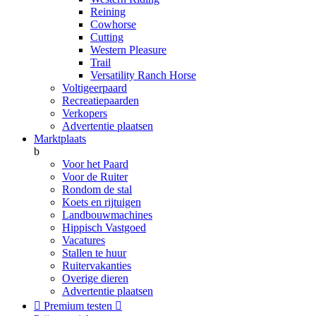
Reining
Cowhorse
Cutting
Western Pleasure
Trail
Versatility Ranch Horse
Voltigeerpaard
Recreatiepaarden
Verkopers
Advertentie plaatsen
Marktplaats
b
Voor het Paard
Voor de Ruiter
Rondom de stal
Koets en rijtuigen
Landbouwmachines
Hippisch Vastgoed
Vacatures
Stallen te huur
Ruitervakanties
Overige dieren
Advertentie plaatsen

Premium testen
