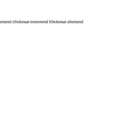
fnemend
e
Stokmaat toenemend
b
Stokmaat afnemend