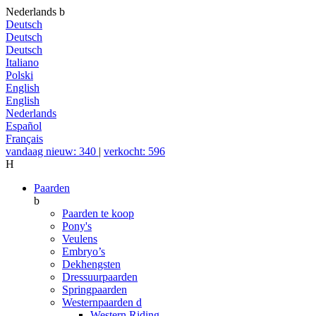
Nederlands
b
Deutsch
Deutsch
Deutsch
Italiano
Polski
English
English
Nederlands
Español
Français
vandaag nieuw: 340
|
verkocht: 596
H
Paarden
b
Paarden te koop
Pony's
Veulens
Embryo’s
Dekhengsten
Dressuurpaarden
Springpaarden
Westernpaarden
d
Western Riding