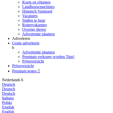
Koets en rijtuigen
Landbouwmachines
Hippisch Vastgoed
Vacatures
Stallen te huur
Ruitervakanties
Overige dieren
Advertentie plaatsen
Adverteren
Gratis adverteren
b
Advertentie plaatsen
Premium verkoper worden
Tipp!
Prijsoverzicht
Prijsoverzicht
Premium testen

Nederlands
b
Deutsch
Deutsch
Deutsch
Italiano
Polski
English
English