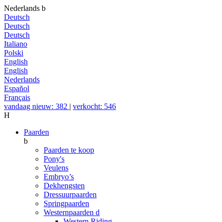
Nederlands
b
Deutsch
Deutsch
Deutsch
Italiano
Polski
English
English
Nederlands
Español
Français
vandaag nieuw: 382
|
verkocht: 546
H
Paarden
b
Paarden te koop
Pony's
Veulens
Embryo’s
Dekhengsten
Dressuurpaarden
Springpaarden
Westernpaarden
d
Western Riding