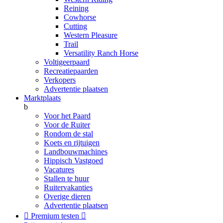
Reining
Cowhorse
Cutting
Western Pleasure
Trail
Versatility Ranch Horse
Voltigeerpaard
Recreatiepaarden
Verkopers
Advertentie plaatsen
Marktplaats
b
Voor het Paard
Voor de Ruiter
Rondom de stal
Koets en rijtuigen
Landbouwmachines
Hippisch Vastgoed
Vacatures
Stallen te huur
Ruitervakanties
Overige dieren
Advertentie plaatsen

Premium testen
