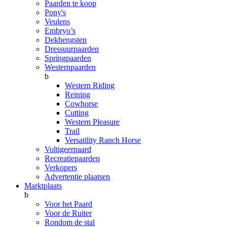
Paarden te koop
Pony's
Veulens
Embryo’s
Dekhengsten
Dressuurpaarden
Springpaarden
Westernpaarden
b
Western Riding
Reining
Cowhorse
Cutting
Western Pleasure
Trail
Versatility Ranch Horse
Voltigeerpaard
Recreatiepaarden
Verkopers
Advertentie plaatsen
Marktplaats
b
Voor het Paard
Voor de Ruiter
Rondom de stal