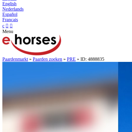
English
Nederlands
Español
Français
c


Menu
Paardenmarkt
»
Paarden zoeken
»
PRE
» ID: 4888835