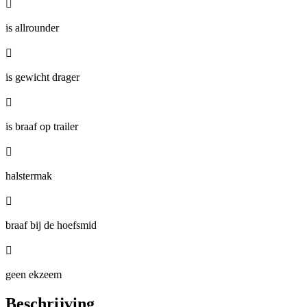

is allrounder

is gewicht drager

is braaf op trailer

halstermak

braaf bij de hoefsmid

geen ekzeem
Beschrijving