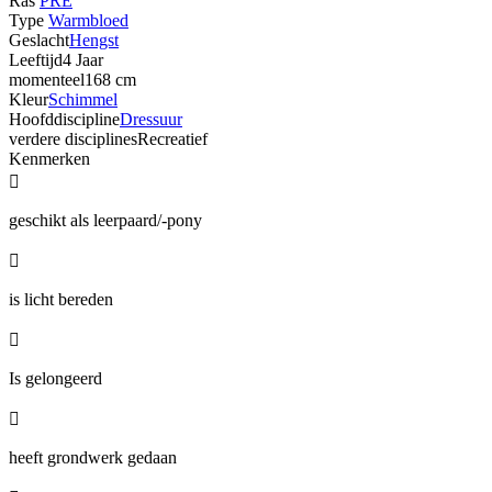
Ras
PRE
Type
Warmbloed
Geslacht
Hengst
Leeftijd
4 Jaar
momenteel
168 cm
Kleur
Schimmel
Hoofddiscipline
Dressuur
verdere disciplines
Recreatief
Kenmerken

geschikt als leerpaard/-pony

is licht bereden

Is gelongeerd

heeft grondwerk gedaan