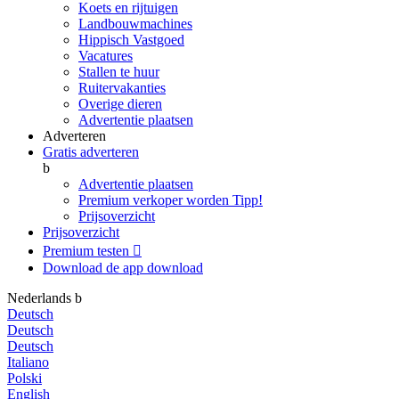
Koets en rijtuigen
Landbouwmachines
Hippisch Vastgoed
Vacatures
Stallen te huur
Ruitervakanties
Overige dieren
Advertentie plaatsen
Adverteren
Gratis adverteren
b
Advertentie plaatsen
Premium verkoper worden
Tipp!
Prijsoverzicht
Prijsoverzicht
Premium testen

Download de app
download
Nederlands
b
Deutsch
Deutsch
Deutsch
Italiano
Polski
English