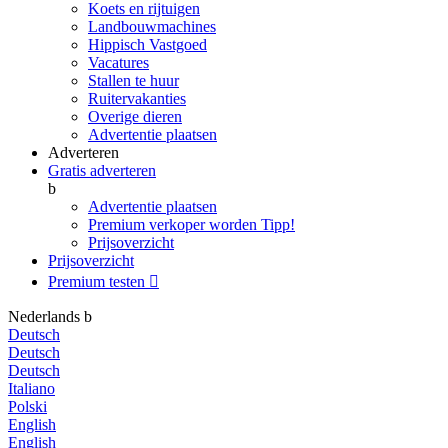
Koets en rijtuigen
Landbouwmachines
Hippisch Vastgoed
Vacatures
Stallen te huur
Ruitervakanties
Overige dieren
Advertentie plaatsen
Adverteren
Gratis adverteren
b
Advertentie plaatsen
Premium verkoper worden
Tipp!
Prijsoverzicht
Prijsoverzicht
Premium testen

Nederlands
b
Deutsch
Deutsch
Deutsch
Italiano
Polski
English
English