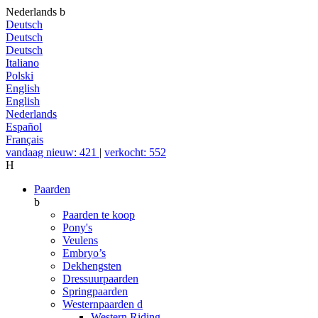
Nederlands
b
Deutsch
Deutsch
Deutsch
Italiano
Polski
English
English
Nederlands
Español
Français
vandaag nieuw: 421
|
verkocht: 552
H
Paarden
b
Paarden te koop
Pony's
Veulens
Embryo’s
Dekhengsten
Dressuurpaarden
Springpaarden
Westernpaarden
d
Western Riding