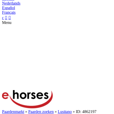
Nederlands
Español
Français
c


Menu
Paardenmarkt
»
Paarden zoeken
»
Lusitano
» ID: 4862197