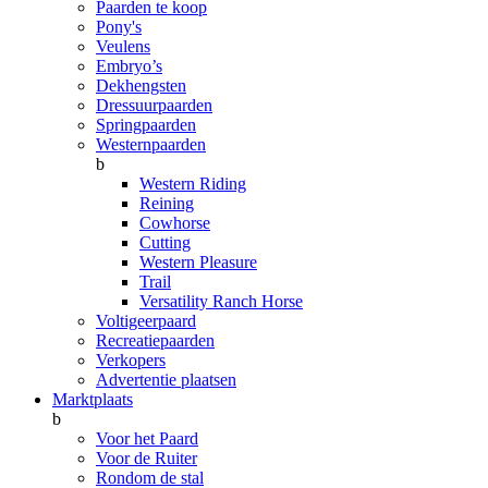
Paarden te koop
Pony's
Veulens
Embryo’s
Dekhengsten
Dressuurpaarden
Springpaarden
Westernpaarden
b
Western Riding
Reining
Cowhorse
Cutting
Western Pleasure
Trail
Versatility Ranch Horse
Voltigeerpaard
Recreatiepaarden
Verkopers
Advertentie plaatsen
Marktplaats
b
Voor het Paard
Voor de Ruiter
Rondom de stal