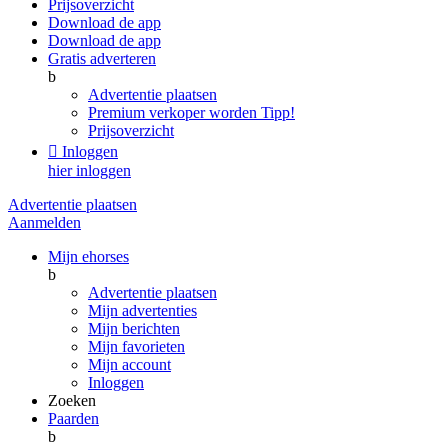
Prijsoverzicht
Download de app
Download de app
Gratis adverteren
b
Advertentie plaatsen
Premium verkoper worden
Tipp!
Prijsoverzicht

Inloggen
hier inloggen
Advertentie plaatsen
Aanmelden
Mijn ehorses
b
Advertentie plaatsen
Mijn advertenties
Mijn berichten
Mijn favorieten
Mijn account
Inloggen
Zoeken
Paarden
b