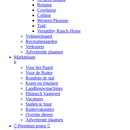
Reining
Cowhorse
Cutting
Western Pleasure
Trail
Versatility Ranch Horse
Voltigeerpaard
Recreatiepaarden
Verkopers
Advertentie plaatsen
Marktplaats
b
Voor het Paard
Voor de Ruiter
Rondom de stal
Koets en rijtuigen
Landbouwmachines
Hippisch Vastgoed
Vacatures
Stallen te huur
Ruitervakanties
Overige dieren
Advertentie plaatsen

Premium testen
